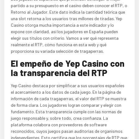
partido a su presupuesto en el casino deben conocer el RTP, o
Retorno al Jugador. Este dato indica la cantidad teórica que
una slot retorna a los usuarios tras millones de tiradas. Yep
Casino otorga mucha importancia a este indicador y lo
expone con claridad, así los jugadores en España pueden
elegir sus títulos con criterio. Vamos a ver qué representa
realmente el RTP, cómo funciona en esta web y qué
proporciona su variada selección de tragaperras.
El empeño de Yep Casino con
la transparencia del RTP
Yep Casino destaca por simplificar a sus usuarios españoles
el acercamiento a los datos de cada juego. En la página de
información de cada tragaperras, el valor del RTP se muestra
de forma clara. Los jugadores logran comparar y elegir con
fundamento. Esta transparencia cumple con las normas de
juego responsable y, sobre todo, crea confianza. La
plataforma colabora con proveedores de software
reconocidos, cuyos juegos pasan auditorías de organismos
independientes. Esto certifica que los porcentajes de RTP que