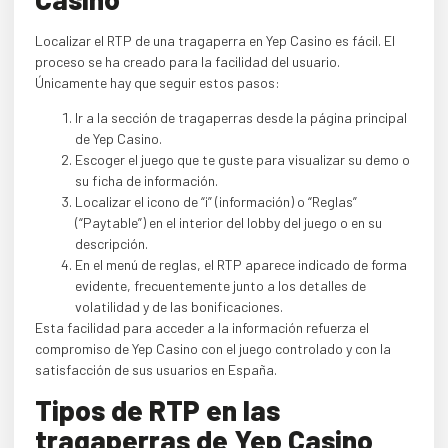
Localizar el RTP de una tragaperra en Yep Casino es fácil. El
proceso se ha creado para la facilidad del usuario.
Únicamente hay que seguir estos pasos:
Ir a la sección de tragaperras desde la página principal
de Yep Casino.
Escoger el juego que te guste para visualizar su demo o
su ficha de información.
Localizar el icono de “i” (información) o “Reglas”
(“Paytable”) en el interior del lobby del juego o en su
descripción.
En el menú de reglas, el RTP aparece indicado de forma
evidente, frecuentemente junto a los detalles de
volatilidad y de las bonificaciones.
Esta facilidad para acceder a la información refuerza el
compromiso de Yep Casino con el juego controlado y con la
satisfacción de sus usuarios en España.
Tipos de RTP en las
tragaperras de Yep Casino