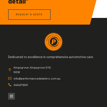
detail”
REQUEST A QUOTE
Dedicated to excellence in comprehensive automotive care.
Kingsgrove, Kingsgrove SYD
NSW
info@performancedetailers.com.au
0434379331