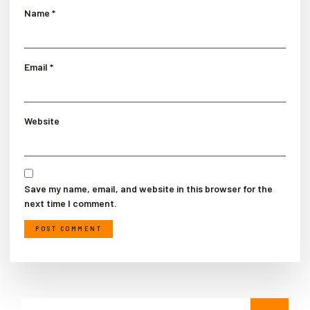
Name
*
Email
*
Website
Save my name, email, and website in this browser for the
next time I comment.