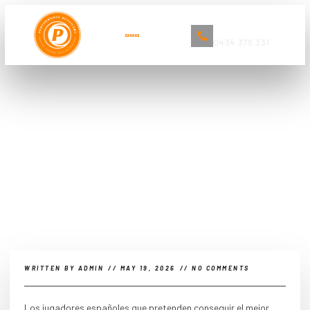
Book Now
0434 379 331
The Ultimate Guide to Car
Detailing and Cleaning Services in
Sydney
WRITTEN BY
ADMIN
//
MAY 19, 2026
//
NO COMMENTS
Los jugadores españoles que pretenden conseguir el mejor