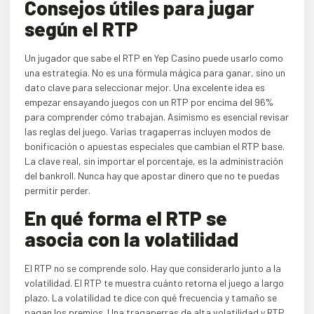
Consejos útiles para jugar
según el RTP
Un jugador que sabe el RTP en Yep Casino puede usarlo como
una estrategia. No es una fórmula mágica para ganar, sino un
dato clave para seleccionar mejor. Una excelente idea es
empezar ensayando juegos con un RTP por encima del 96%
para comprender cómo trabajan. Asimismo es esencial revisar
las reglas del juego. Varias tragaperras incluyen modos de
bonificación o apuestas especiales que cambian el RTP base.
La clave real, sin importar el porcentaje, es la administración
del bankroll. Nunca hay que apostar dinero que no te puedas
permitir perder.
En qué forma el RTP se
asocia con la volatilidad
El RTP no se comprende solo. Hay que considerarlo junto a la
volatilidad. El RTP te muestra cuánto retorna el juego a largo
plazo. La volatilidad te dice con qué frecuencia y tamaño se
pagan los premios. Una tragaperras de alta volatilidad y RTP