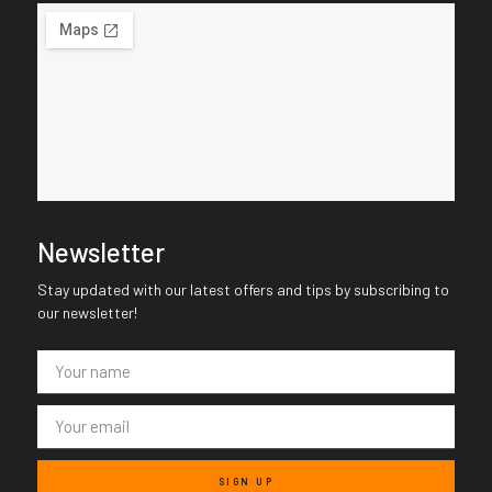
Newsletter
Stay updated with our latest offers and tips by subscribing to
our newsletter!
SIGN UP